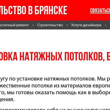
ЛЬСТВО В БРЯНСКЕ
СВЯЗАТЬС
астичный ремонт
Строительство
Услуги дизайнера
овка натяжных потолков, 
угу по установке натяжных потолков. Мы 
жественные потолки из материалов европ
о, мы готовы оказать помощь как в выбор
щения.
зарекомендовала себя на рынке услуг нат