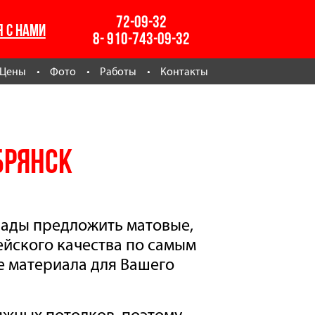
72-09-32
Я С НАМИ
8- 910-743-09-32
Цены
Фото
Работы
Контакты
Брянск
рады предложить матовые,
ейского качества по самым
е материала для Вашего
яжных потолков, поэтому